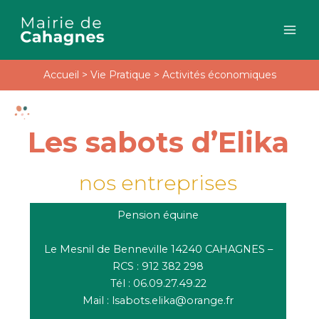
Aller
au
contenu
Accueil
>
Vie Pratique
>
Activités économiques
Les sabots d’Elika
nos entreprises
Pension équine
Le Mesnil de Benneville 14240 CAHAGNES –
RCS : 912 382 298
Tél : 06.09.27.49.22
Mail : lsabots.elika@orange.fr