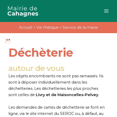
Aller
au
contenu
Accueil
>
Vie Pratique
>
Service de la mairie
Déchèterie
autour de vous
Les objets encombrants ne sont pas ramassés. Ils
sont à déposer individuellement dans les
déchetteries. Les déchetteries les plus proches
sont celles de
Livry et de Maisoncelles-Pelvey
.
Les demandes de cartes de déchetterie se font en
ligne, via le site internet du SEROC ou, à défaut, au