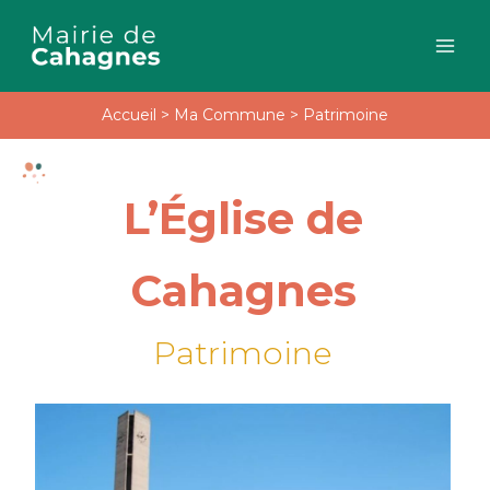
Aller
au
contenu
Accueil
>
Ma Commune
>
Patrimoine
L’Église de
Cahagnes
Patrimoine