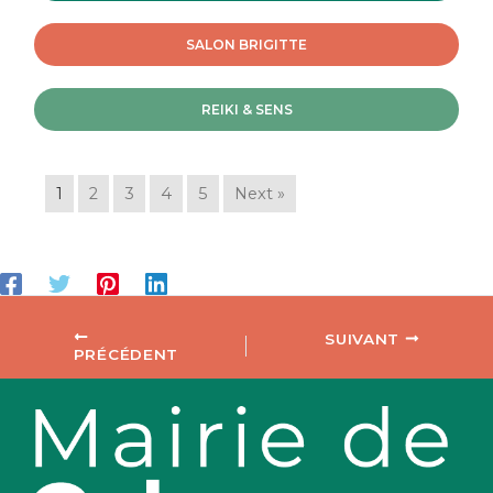
SALON BRIGITTE
REIKI & SENS
1
2
3
4
5
Next »
SUIVANT
PRÉCÉDENT