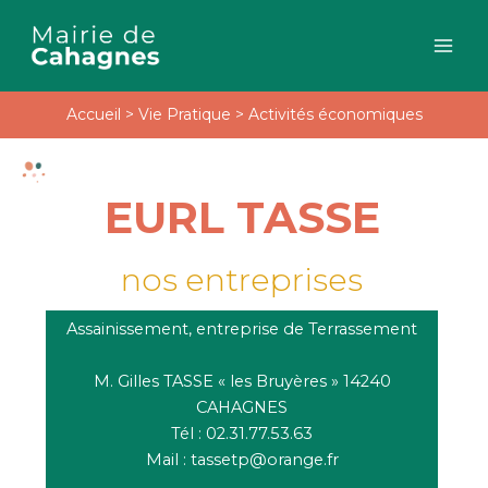
Aller
au
contenu
Accueil
>
Vie Pratique
>
Activités économiques
EURL TASSE
nos entreprises
Assainissement, entreprise de Terrassement
M. Gilles TASSE « les Bruyères » 14240
CAHAGNES
Tél : 02.31.77.53.63
Mail : tassetp@orange.fr