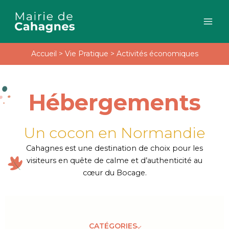
Aller
au
contenu
Accueil
>
Vie Pratique
>
Activités économiques
Hébergements
Un cocon en Normandie
Cahagnes est une destination de choix pour les
visiteurs en quête de calme et d’authenticité au
cœur du Bocage.
CATÉGORIES