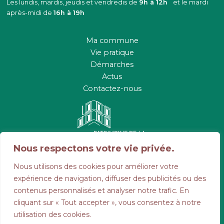
Les lundis, mardis, jeudis et vendredis de
9h à 12h
et le mardi
après-midi de
16h à 19h
Ma commune
Vie pratique
Démarches
Actus
Contactez-nous
Nous respectons votre vie privée.
Suivez-nous :
Nous utilisons des cookies pour améliorer votre
expérience de navigation, diffuser des publicités ou des
contenus personnalisés et analyser notre trafic. En
cliquant sur « Tout accepter », vous consentez à notre
CONTACTEZ-NOUS
utilisation des cookies.