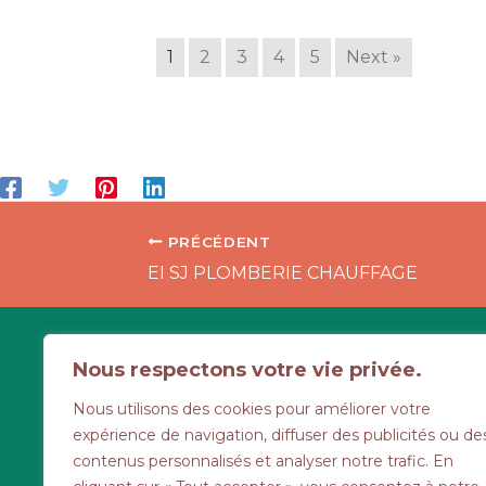
1
2
3
4
5
Next »
PRÉCÉDENT
EI SJ PLOMBERIE CHAUFFAGE
6 route d'Aunay
Nous respectons votre vie privée.
Cahagnes
Nous utilisons des cookies pour améliorer votre
02 31 77 58 46
expérience de navigation, diffuser des publicités ou de
contenus personnalisés et analyser notre trafic. En
Les lundis, mardis, je