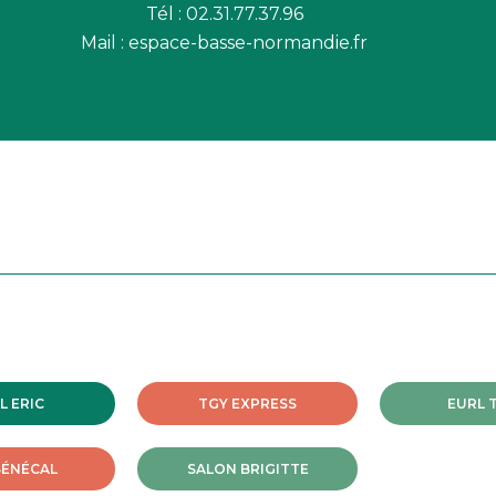
Tél : 02.31.77.37.96
Mail :
espace-basse-normandie.fr
L ERIC
TGY EXPRESS
EURL 
SÉNÉCAL
SALON BRIGITTE