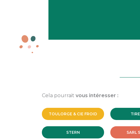
Cela pourrait
vous intéresser :
TOULORGE & CIE FROID
TIRE
STERN
SARL 