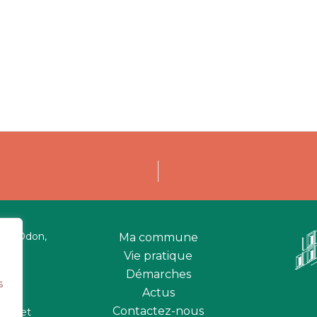
 sur Odon,
Ma commune
Vie pratique
Démarches
s
Actus
Contactez-nous
udis et