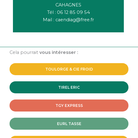
CAHAGNES
Tél : 06 12 85 09 54
Mail : caendiag@free.fr
Cela pourrait
vous intéresser :
TOULORGE & CIE FROID
TIREL ERIC
TGY EXPRESS
EURL TASSE