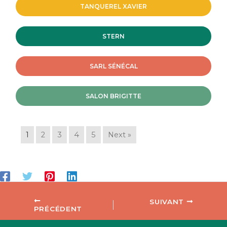
TANQUEREL XAVIER
STERN
SARL SÉNÉCAL
SALON BRIGITTE
1
2
3
4
5
Next »
SUIVANT
PRÉCÉDENT