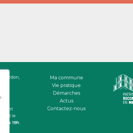
 sur Odon,
Ma commune
Vie pratique
Démarches
s
Actus
Contactez-nous
udis et
2h
et le
16h à 19h