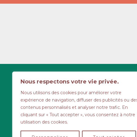
6 route d'Aunay
Nous respectons votre vie privée.
Cahagnes
Nous utilisons des cookies pour améliorer votre
02 31 77 58 46
expérience de navigation, diffuser des publicités ou de
contenus personnalisés et analyser notre trafic. En
Les lundis, mardis, je
cliquant sur « Tout accepter », vous consentez à notre
vendredis de
9h à 1
utilisation des cookies.
mardi après-midi de