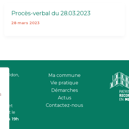
Procès-verbal du 28.03.2023
28 mars 2023
 sur Odon,
Ma commune
Vie pratique
Démarches
s
Actus
Contactez-nous
udis et
2h
et le
16h à 19h